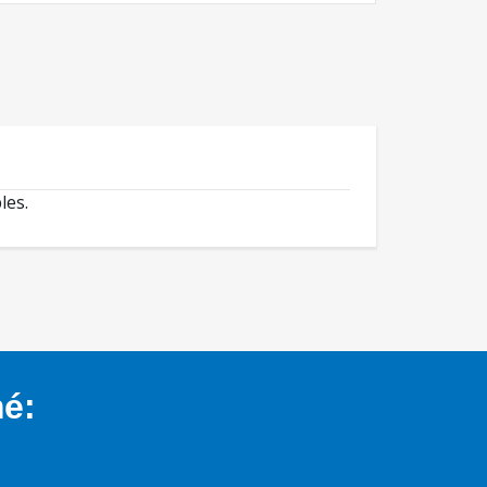
les.
mé: