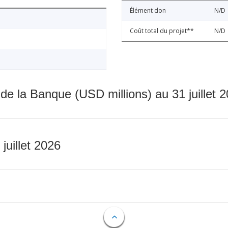
Élément don
N/D
Coût total du projet**
N/D
 de la Banque (USD millions) au 31 juillet 
 juillet 2026