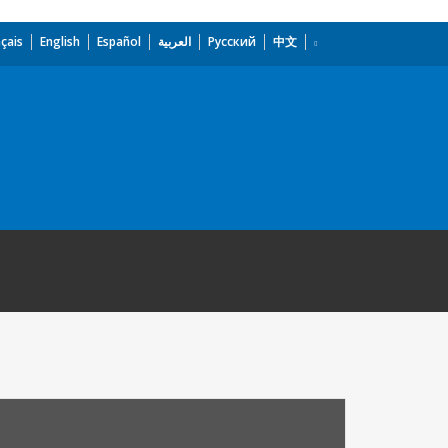
çais
English
Español
العربية
Русский
中文