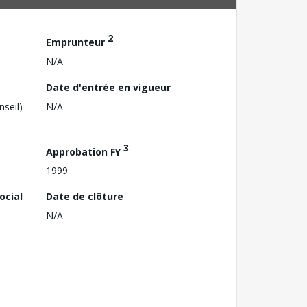
2
Emprunteur
N/A
Date d'entrée en vigueur
nseil)
N/A
3
Approbation FY
1999
ocial
Date de clôture
N/A