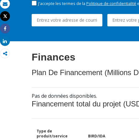
J'accepte les termes de la
Politique de confidentialité
e
Email
Tweet
Imprimer
Share
Share
Finances
Plan De Financement (Millions D
Pas de données disponibles.
Financement total du projet (USD
Type de
produit/service
BIRD/IDA