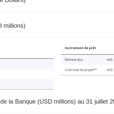
 millions)
Instrument de prêt
Élément don
N/D
Coût total du projet**
N/D
 de la Banque (USD millions) au 31 juillet 