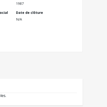
1987
ocial
Date de clôture
N/A
les.