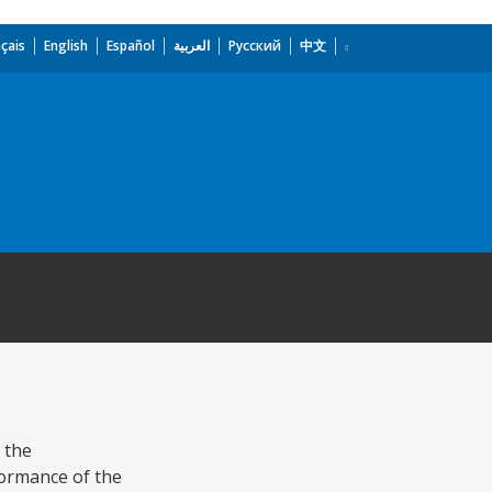
çais
English
Español
العربية
Русский
中文
 the
formance of the