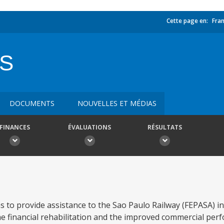
Cette page en:
Fran
YS
DOCUMENTS
NOUVELLES ET MÉDIAS
FINANCES
ÉVALUATIONS
RÉSULTATS
s to provide assistance to the Sao Paulo Railway (FEPASA) in
he financial rehabilitation and the improved commercial per