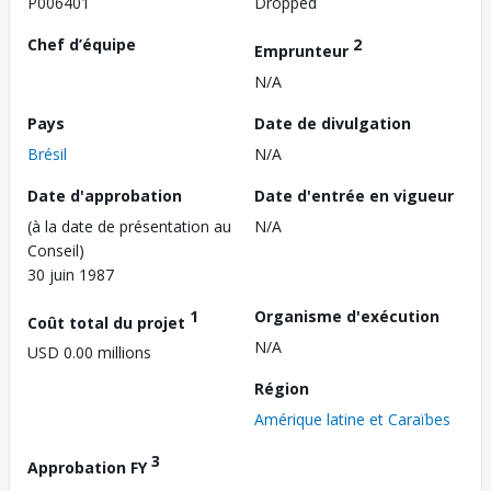
P006401
Dropped
Chef d’équipe
2
Emprunteur
N/A
Pays
Date de divulgation
Brésil
N/A
Date d'approbation
Date d'entrée en vigueur
(à la date de présentation au
N/A
Conseil)
30 juin 1987
1
Organisme d'exécution
Coût total du projet
N/A
USD 0.00 millions
Région
Amérique latine et Caraïbes
3
Approbation FY