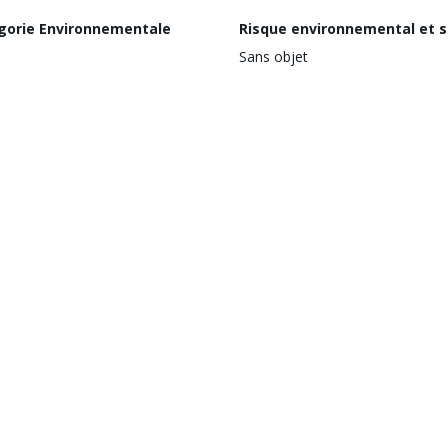
gorie Environnementale
Risque environnemental et s
Sans objet
Thèmes
Pas de données disponib