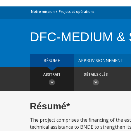
Notre mission
Projets et opérations
DFC-MEDIUM & 
RÉSUMÉ
APPROVISIONNEMENT
ABSTRAIT
DÉTAILS CLÉS
Résumé*
The project comprises the financing of the e
technical assistance to BNDE to strengthen its