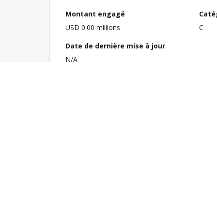
Montant engagé
Caté
USD 0.00 millions
C
Date de dernière mise à jour
N/A
Notes
Secteurs
Pas de données disponibles.