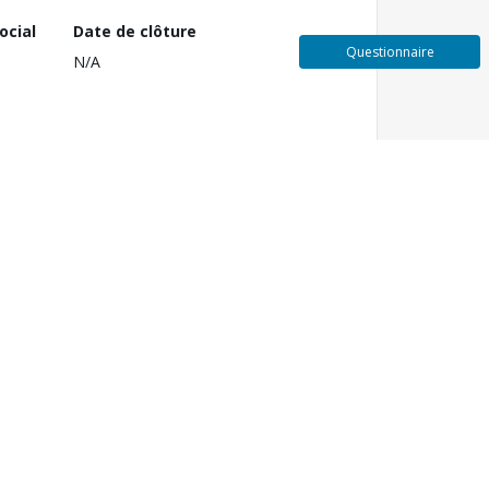
ocial
Date de clôture
Questionnaire
N/A
les.