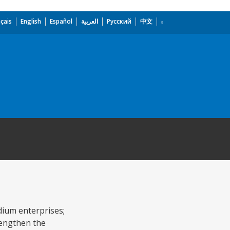
çais
English
Español
العربية
Русский
中文
dium enterprises;
rengthen the