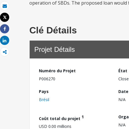
operation of SBDs. The proposed loan would fi
Email
Tweet
Imprimer
Clé Détails
Share
Share
Projet Détails
Numéro du Projet
État
P006270
Close
Pays
Date
Brésil
N/A
1
Orga
Coût total du projet
N/A
USD 0.00 millions