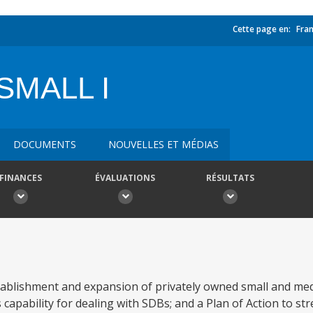
Cette page en:
Fran
SMALL I
DOCUMENTS
NOUVELLES ET MÉDIAS
FINANCES
ÉVALUATIONS
RÉSULTATS
stablishment and expansion of privately owned small and me
 capability for dealing with SDBs; and a Plan of Action to st