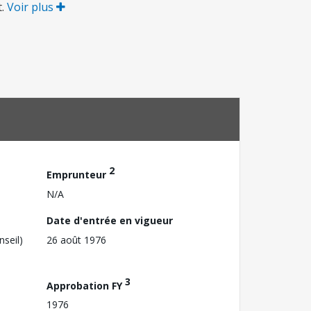
t.
Voir plus
2
Emprunteur
N/A
Date d'entrée en vigueur
nseil)
26 août 1976
3
Approbation FY
1976