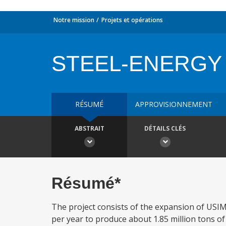
Notre mission
Projets et opérations
STEEL-ENERGY
RÉSUMÉ
APPROVISIONNEMENT
ABSTRAIT
DÉTAILS CLÉS
Résumé*
The project consists of the expansion of USIMI
per year to produce about 1.85 million tons of f