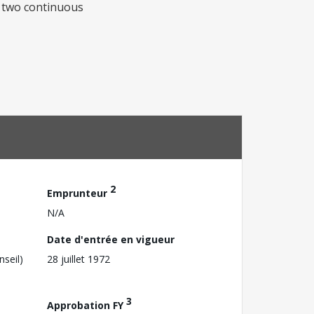
t, two continuous
2
Emprunteur
N/A
Date d'entrée en vigueur
nseil)
28 juillet 1972
3
Approbation FY