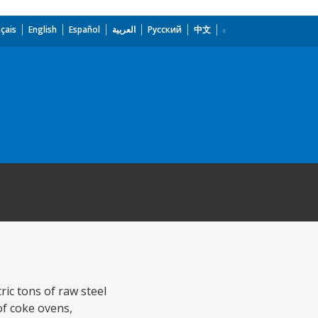
çais
English
Español
العربية
Русский
中文
ric tons of raw steel
 of coke ovens,