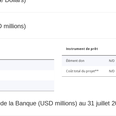
 millions)
Instrument de prêt
Élément don
N/D
Coût total du projet**
N/D
 de la Banque (USD millions) au 31 juillet 