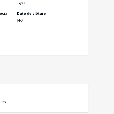
1972
ocial
Date de clôture
N/A
les.