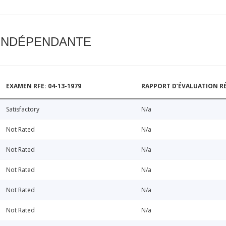
 INDÉPENDANTE
EXAMEN RFE: 04-13-1979
RAPPORT D’ÉVALUATION RÉ
Satisfactory
N/a
Not Rated
N/a
Not Rated
N/a
Not Rated
N/a
Not Rated
N/a
Not Rated
N/a