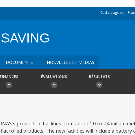
Cette page en:
Fran
 SAVING
DOCUMENTS
NOUVELLES ET MÉDIAS
FINANCES
ÉVALUATIONS
RÉSULTATS
NAS's production facilities from about 1.0 to 2.4 million met
lat rolled products. The new facilities will include a battery