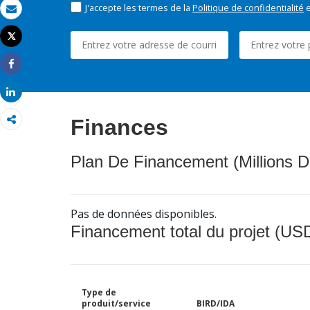
J'accepte les termes de la
Politique de confidentialité
e
Email
Tweet
Imprimer
Share
Share
Finances
Plan De Financement (Millions D
Pas de données disponibles.
Financement total du projet (USD
Type de
produit/service
BIRD/IDA