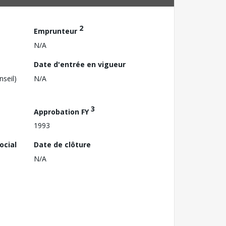
2
Emprunteur
N/A
Date d'entrée en vigueur
nseil)
N/A
3
Approbation FY
1993
ocial
Date de clôture
N/A