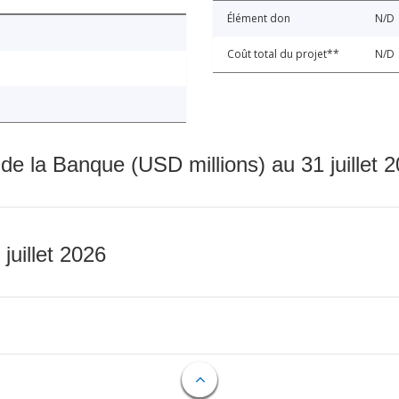
Élément don
N/D
Coût total du projet**
N/D
 de la Banque (USD millions) au 31 juillet 
 juillet 2026