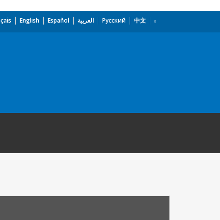
çais
English
Español
العربية
Русский
中文