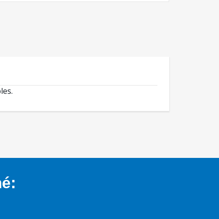
les.
mé: