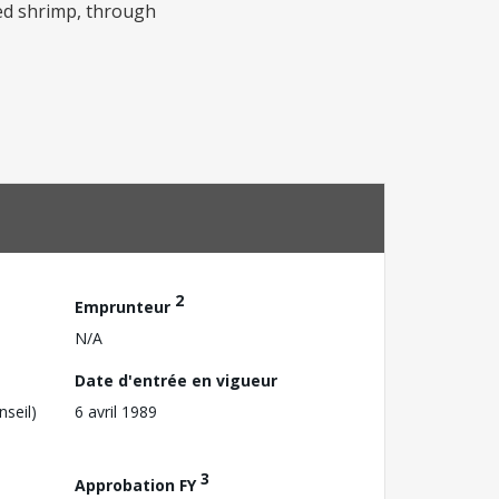
red shrimp, through
2
Emprunteur
N/A
Date d'entrée en vigueur
nseil)
6 avril 1989
3
Approbation FY