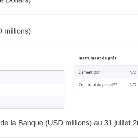
 millions)
Instrument de prêt
Élément don
N/D
Coût total du projet**
N/D
 de la Banque (USD millions) au 31 juillet 