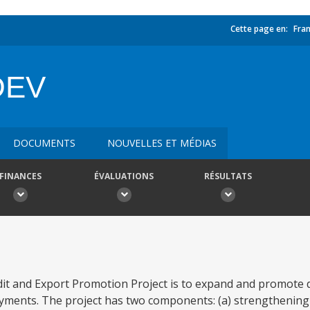
Cette page en:
Fran
DEV
DOCUMENTS
NOUVELLES ET MÉDIAS
FINANCES
ÉVALUATIONS
RÉSULTATS
edit and Export Promotion Project is to expand and promote d
ayments. The project has two components: (a) strengthening 