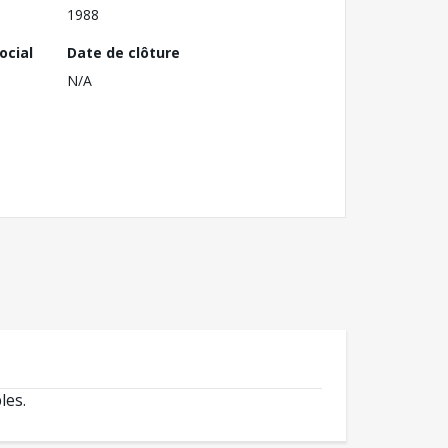
1988
ocial
Date de clôture
N/A
les.