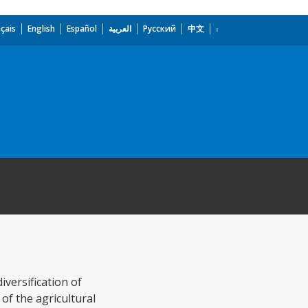
çais
English
Español
العربية
Русский
中文
iversification of
of the agricultural