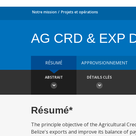
Notre mission
Projets et opérations
AG CRD & EXP 
RÉSUMÉ
APPROVISIONNEMENT
ABSTRAIT
DÉTAILS CLÉS
Résumé*
The principle objective of the Agricultural Cr
Belize's exports and improve its balance of p