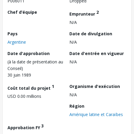
P006011
Dropped
Chef d’équipe
2
Emprunteur
N/A
Pays
Date de divulgation
Argentine
N/A
Date d'approbation
Date d'entrée en vigueur
(à la date de présentation au
N/A
Conseil)
30 juin 1989
1
Organisme d'exécution
Coût total du projet
N/A
USD 0.00 millions
Région
Amérique latine et Caraïbes
3
Approbation FY