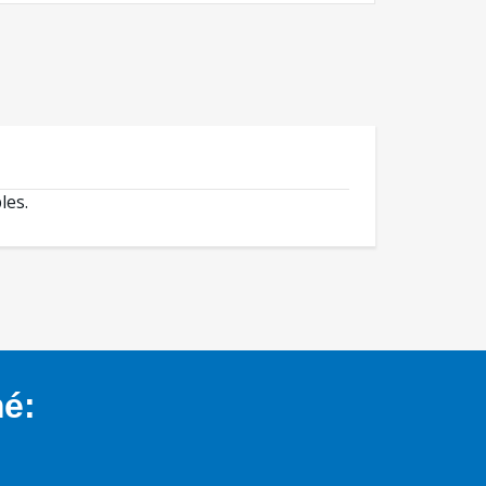
les.
mé: