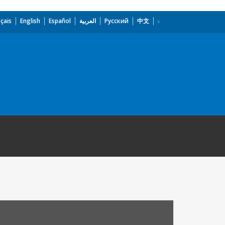
çais
English
Español
العربية
Русский
中文