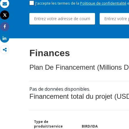
J'accepte les termes de la
Politique de confidentialité
e
Email
Tweet
Imprimer
Share
Share
Finances
Plan De Financement (Millions D
Pas de données disponibles.
Financement total du projet (USD
Type de
produit/service
BIRD/IDA