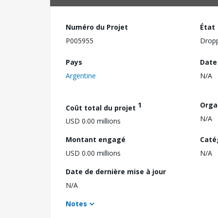
Numéro du Projet
État
P005955
Drop
Pays
Date
Argentine
N/A
1
Orga
Coût total du projet
N/A
USD 0.00 millions
Montant engagé
Caté
USD 0.00 millions
N/A
Date de dernière mise à jour
N/A
Notes