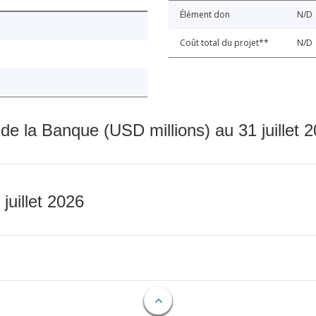
Élément don
N/D
Coût total du projet**
N/D
 de la Banque (USD millions) au 31 juillet 
 juillet 2026