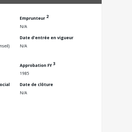
2
Emprunteur
N/A
Date d'entrée en vigueur
nseil)
N/A
3
Approbation FY
1985
ocial
Date de clôture
N/A