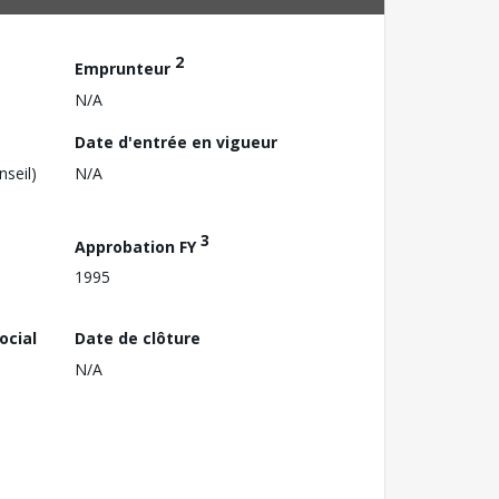
2
Emprunteur
N/A
Date d'entrée en vigueur
nseil)
N/A
3
Approbation FY
1995
ocial
Date de clôture
N/A