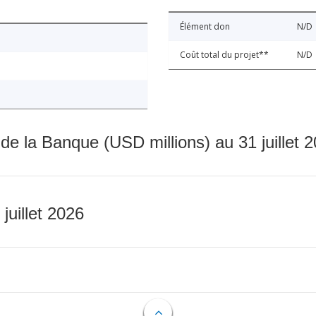
Élément don
N/D
Coût total du projet**
N/D
 de la Banque (USD millions) au 31 juillet 
 juillet 2026