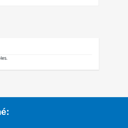
les.
mé: