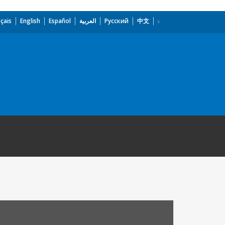
çais
English
Español
العربية
Русский
中文