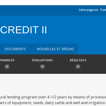
Cette page en:
Fran
CREDIT II
DOCUMENTS
NOUVELLES ET MÉDIAS
FINANCES
ÉVALUATIONS
RÉSULTATS
tural lending program over 4-1/2 years by means of provisi
mers of equipment, seeds, dairy cattle and well and irrigation