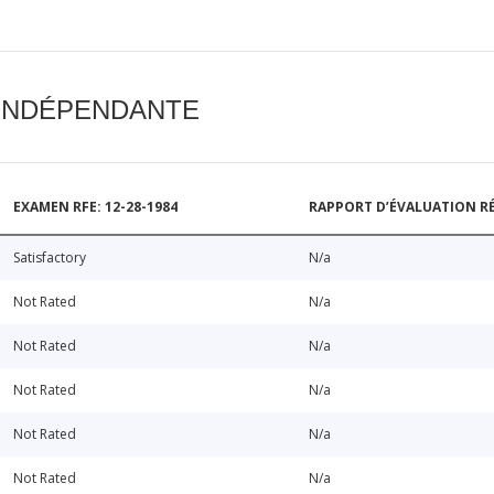
 INDÉPENDANTE
EXAMEN RFE: 12-28-1984
RAPPORT D’ÉVALUATION RÉ
Satisfactory
N/a
Not Rated
N/a
Not Rated
N/a
Not Rated
N/a
Not Rated
N/a
Not Rated
N/a