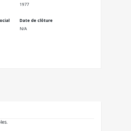
1977
ocial
Date de clôture
N/A
les.