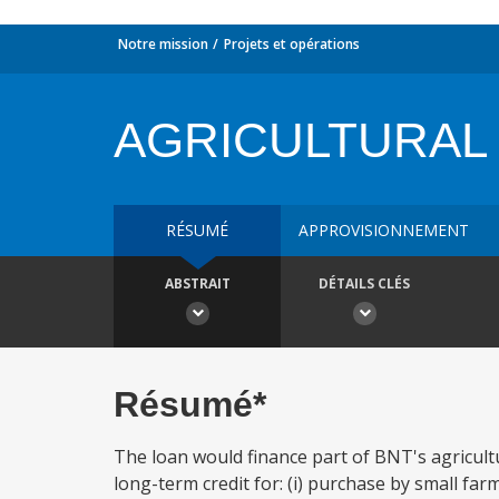
Notre mission
Projets et opérations
AGRICULTURAL 
RÉSUMÉ
APPROVISIONNEMENT
ABSTRAIT
DÉTAILS CLÉS
Résumé*
The loan would finance part of BNT's agricul
long-term credit for: (i) purchase by small far