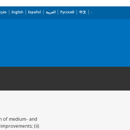
çais
English
Español
العربية
Русский
中文
on of medium- and
 improvements; (ii)