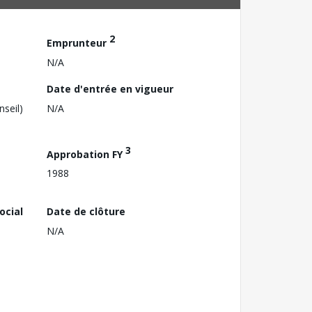
2
Emprunteur
N/A
Date d'entrée en vigueur
nseil)
N/A
3
Approbation FY
1988
ocial
Date de clôture
N/A