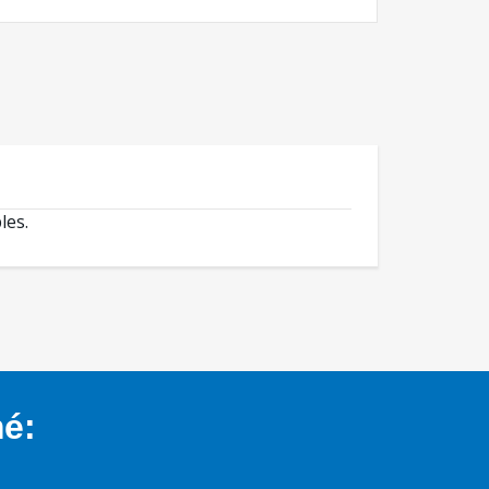
les.
mé: