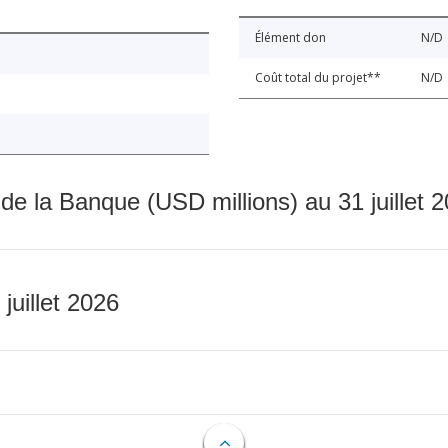
Élément don
N/D
Coût total du projet**
N/D
 de la Banque (USD millions) au 31 juillet 
 juillet 2026