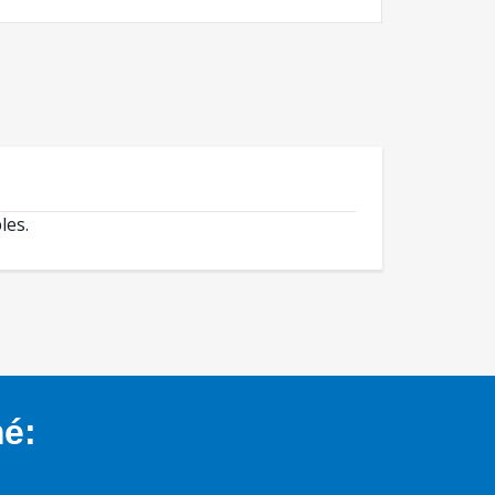
les.
mé: