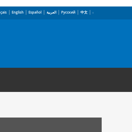
çais
English
Español
العربية
Русский
中文