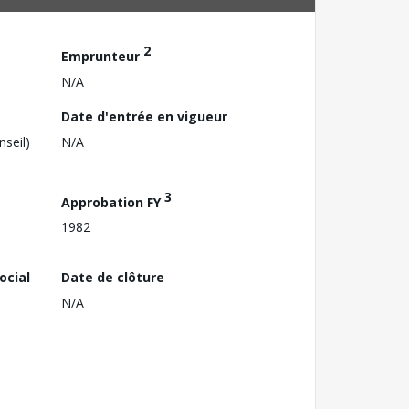
2
Emprunteur
N/A
Date d'entrée en vigueur
nseil)
N/A
3
Approbation FY
1982
ocial
Date de clôture
N/A