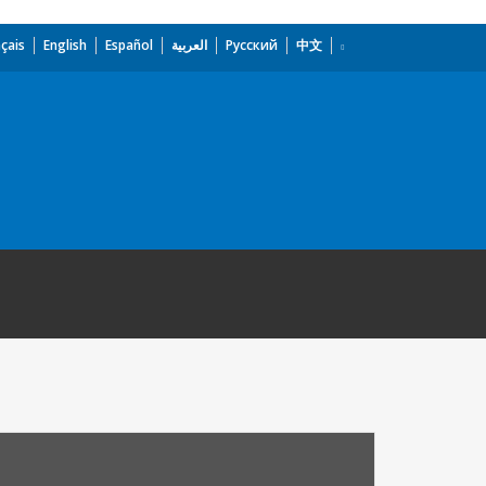
çais
English
Español
العربية
Русский
中文