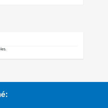
les.
mé: