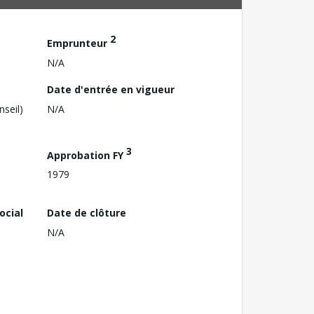
2
Emprunteur
N/A
Date d'entrée en vigueur
nseil)
N/A
3
Approbation FY
1979
ocial
Date de clôture
N/A