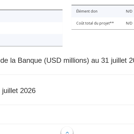
Élément don
N/D
Coût total du projet**
N/D
 de la Banque (USD millions) au 31 juillet 
 juillet 2026