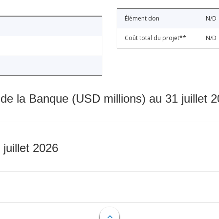
Élément don
N/D
Coût total du projet**
N/D
 de la Banque (USD millions) au 31 juillet 
 juillet 2026