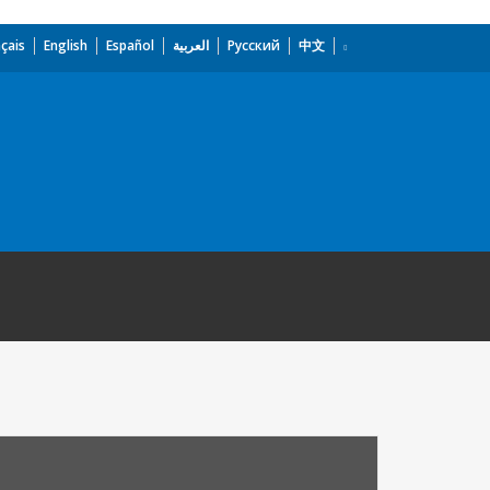
çais
English
Español
العربية
Русский
中文