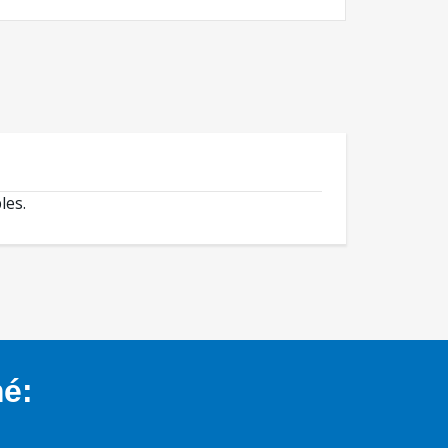
les.
mé: