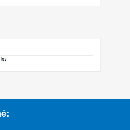
les.
mé: