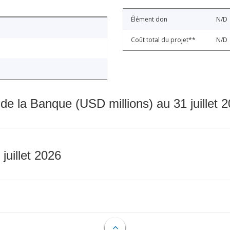
Élément don
N/D
Coût total du projet**
N/D
 de la Banque (USD millions) au 31 juillet 
 juillet 2026