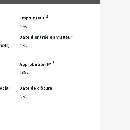
2
Emprunteur
N/A
Date d'entrée en vigueur
nseil)
N/A
3
Approbation FY
1993
ocial
Date de clôture
N/A