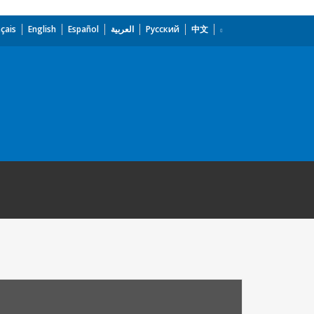
çais
English
Español
العربية
Русский
中文