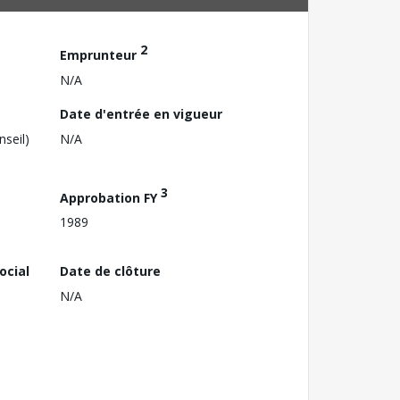
2
Emprunteur
N/A
Date d'entrée en vigueur
nseil)
N/A
3
Approbation FY
1989
ocial
Date de clôture
N/A