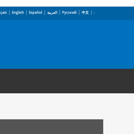
çais
English
Español
العربية
Русский
中文