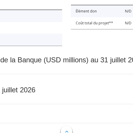
Élément don
N/D
Coût total du projet**
N/D
 de la Banque (USD millions) au 31 juillet 
 juillet 2026