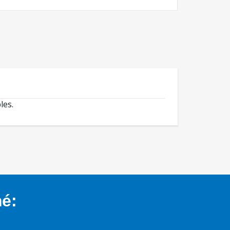
les.
mé: