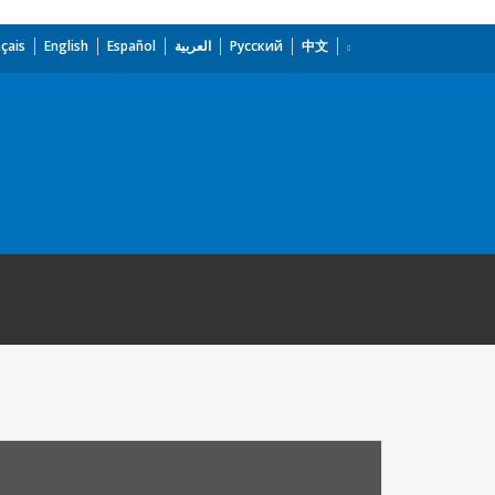
çais
English
Español
العربية
Русский
中文