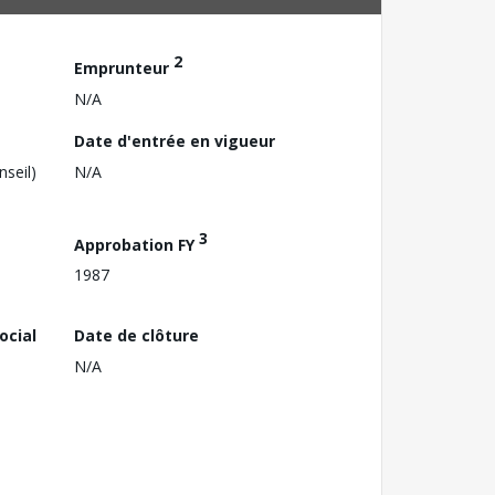
2
Emprunteur
N/A
Date d'entrée en vigueur
nseil)
N/A
3
Approbation FY
1987
ocial
Date de clôture
N/A