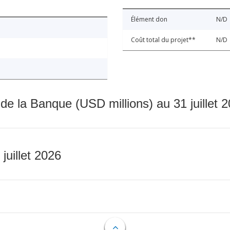
Élément don
N/D
Coût total du projet**
N/D
 de la Banque (USD millions) au 31 juillet 
 juillet 2026