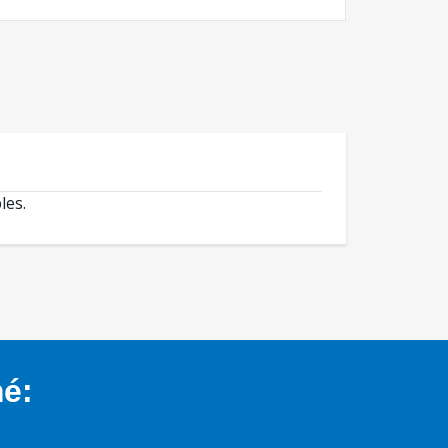
les.
mé: