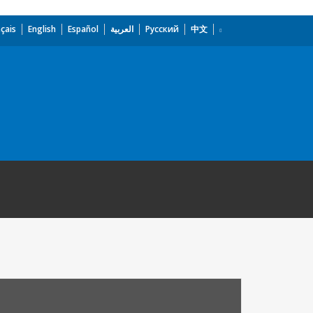
çais
English
Español
العربية
Русский
中文