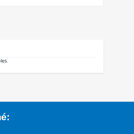
les.
mé: