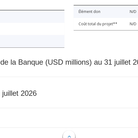
Élément don
N/D
Coût total du projet**
N/D
 de la Banque (USD millions) au 31 juillet 
 juillet 2026