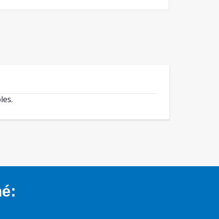
les.
mé: