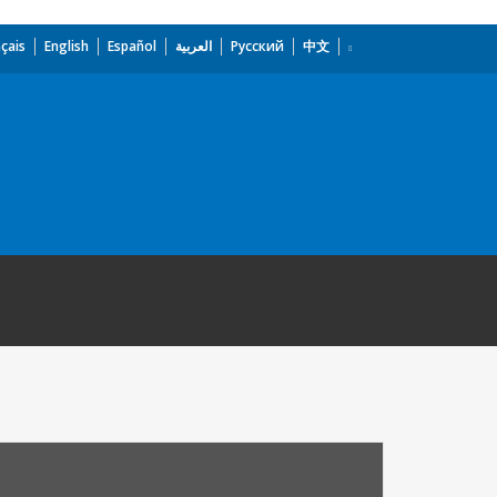
çais
English
Español
العربية
Русский
中文