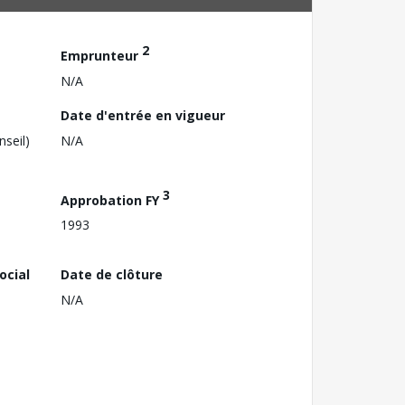
2
Emprunteur
N/A
Date d'entrée en vigueur
nseil)
N/A
3
Approbation FY
1993
ocial
Date de clôture
N/A