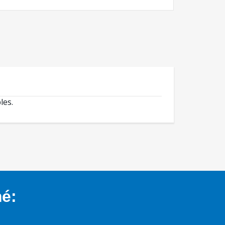
les.
mé: