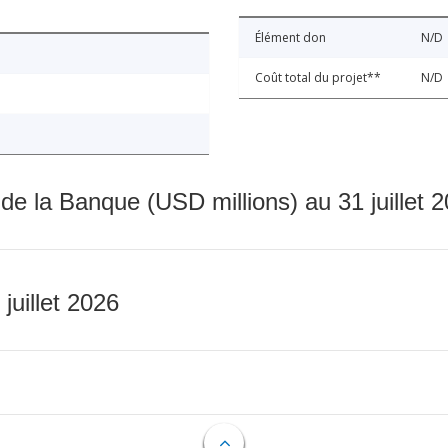
Élément don
N/D
Coût total du projet**
N/D
 de la Banque (USD millions) au 31 juillet 
 juillet 2026