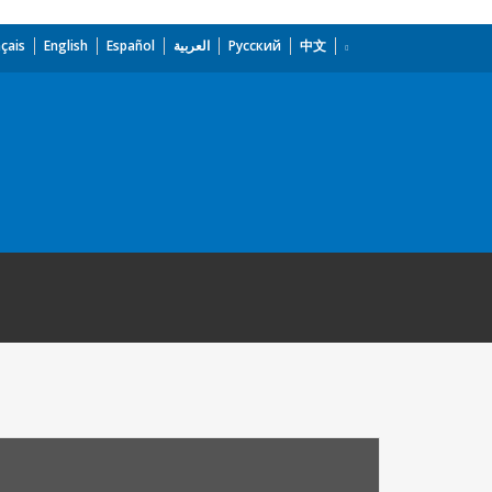
çais
English
Español
العربية
Русский
中文