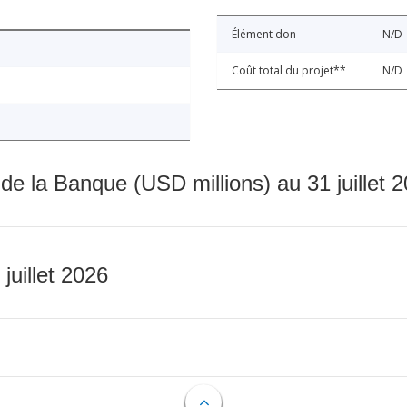
Élément don
N/D
Coût total du projet**
N/D
 de la Banque (USD millions) au 31 juillet 
 juillet 2026