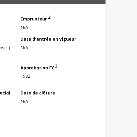
2
Emprunteur
N/A
Date d'entrée en vigueur
nseil)
N/A
3
Approbation FY
1992
ocial
Date de clôture
N/A