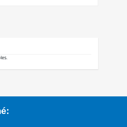
les.
mé: