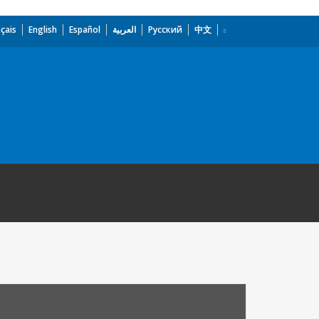
çais
English
Español
العربية
Русский
中文