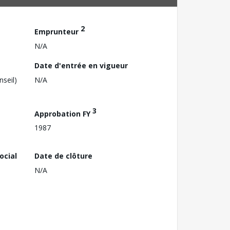
2
Emprunteur
N/A
Date d'entrée en vigueur
nseil)
N/A
3
Approbation FY
1987
ocial
Date de clôture
N/A