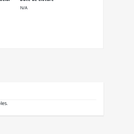
N/A
les.