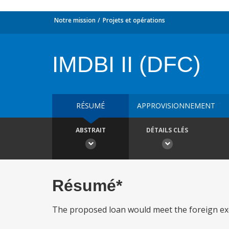
Notre mission
Projets et opérations
IMDBI II (DFC)
RÉSUMÉ
APPROVISIONNEMENT
ABSTRAIT
DÉTAILS CLÉS
Résumé*
The proposed loan would meet the foreign exc