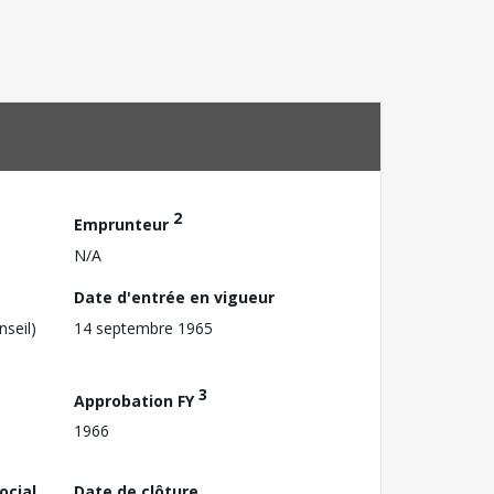
2
Emprunteur
N/A
Date d'entrée en vigueur
nseil)
14 septembre 1965
3
Approbation FY
1966
ocial
Date de clôture