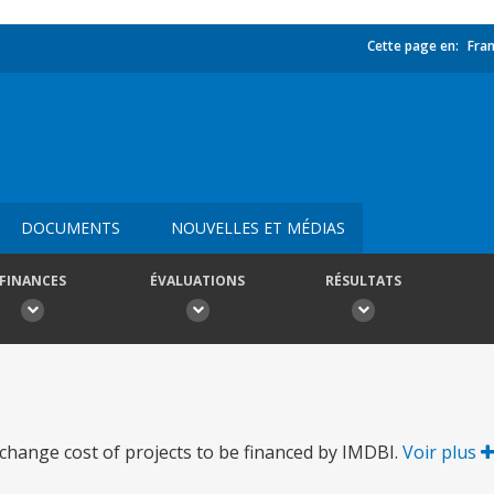
Cette page en:
Fran
DOCUMENTS
NOUVELLES ET MÉDIAS
FINANCES
ÉVALUATIONS
RÉSULTATS
hange cost of projects to be financed by IMDBI.
Voir plus