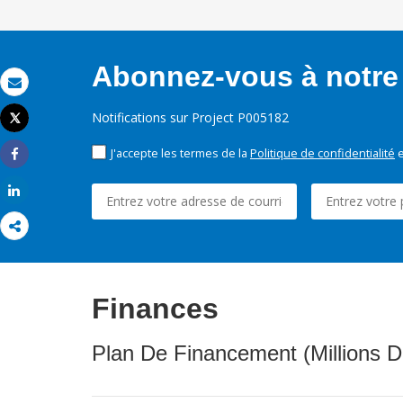
Abonnez-vous à notre 
Email
Notifications sur Project P005182
Tweet
Imprimer
J'accepte les termes de la
Politique de confidentialité
e
Share
Share
Finances
Plan De Financement (Millions D