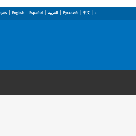
çais
English
Español
العربية
Русский
中文