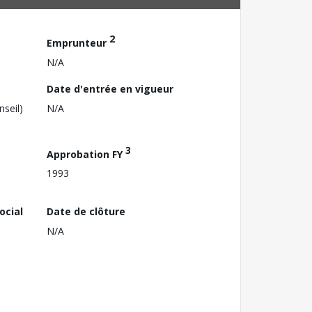
2
Emprunteur
N/A
Date d'entrée en vigueur
nseil)
N/A
3
Approbation FY
1993
ocial
Date de clôture
N/A