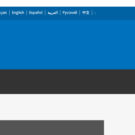
çais
English
Español
العربية
Русский
中文