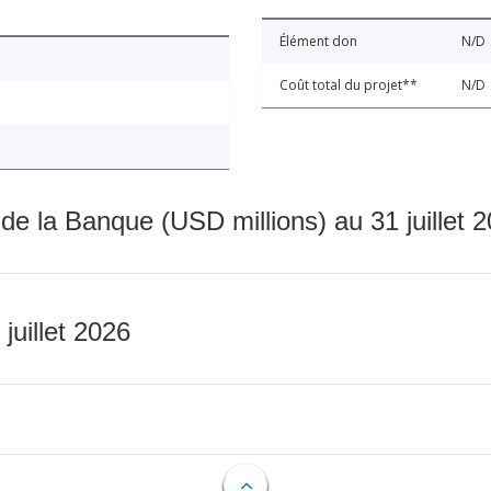
Élément don
N/D
Coût total du projet**
N/D
 de la Banque (USD millions) au 31 juillet 
 juillet 2026