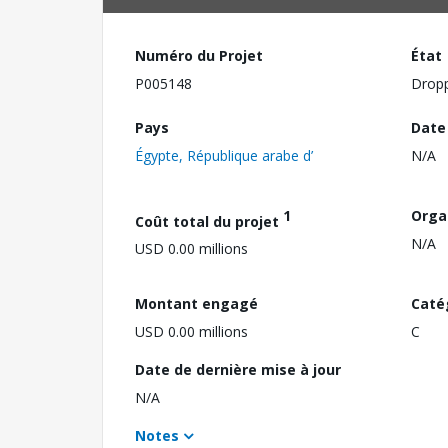
Numéro du Projet
État
P005148
Drop
Pays
Date
Égypte, République arabe d’
N/A
1
Orga
Coût total du projet
N/A
USD 0.00 millions
Montant engagé
Caté
USD 0.00 millions
C
Date de dernière mise à jour
N/A
Notes