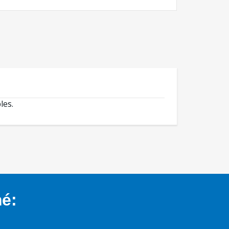
les.
mé: