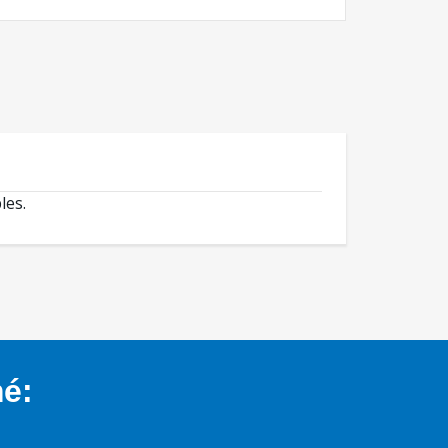
les.
mé: