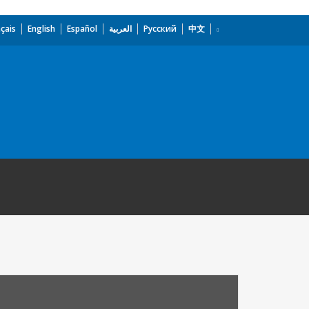
çais
English
Español
العربية
Русский
中文