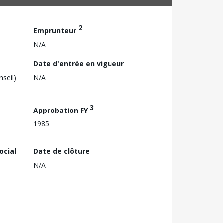
2
Emprunteur
N/A
Date d'entrée en vigueur
nseil)
N/A
3
Approbation FY
1985
ocial
Date de clôture
N/A