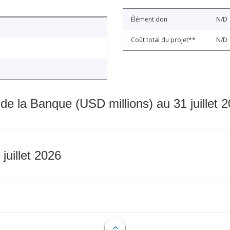
Élément don
N/D
Coût total du projet**
N/D
 de la Banque (USD millions) au 31 juillet 
 juillet 2026