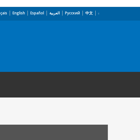
çais
English
Español
العربية
Русский
中文