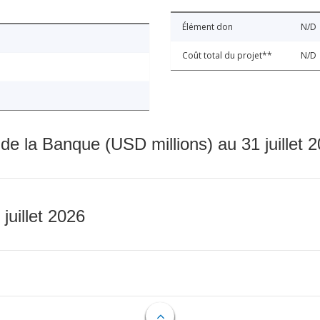
Élément don
N/D
Coût total du projet**
N/D
 de la Banque (USD millions) au 31 juillet 
 juillet 2026