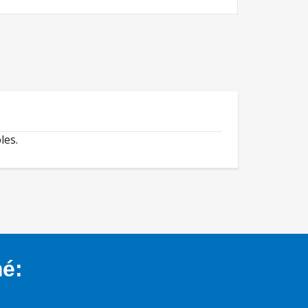
les.
mé: