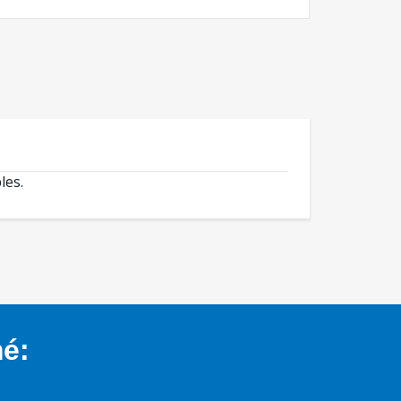
les.
mé: