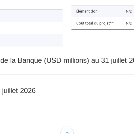
Élément don
N/D
Coût total du projet**
N/D
 de la Banque (USD millions) au 31 juillet 
 juillet 2026