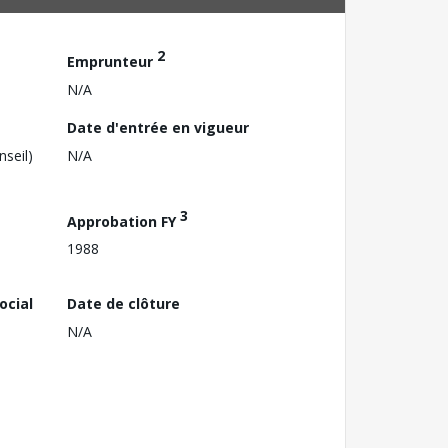
2
Emprunteur
N/A
Date d'entrée en vigueur
nseil)
N/A
3
Approbation FY
1988
ocial
Date de clôture
N/A