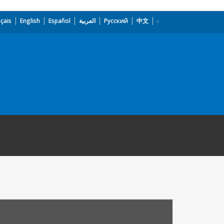
çais
English
Español
العربية
Русский
中文