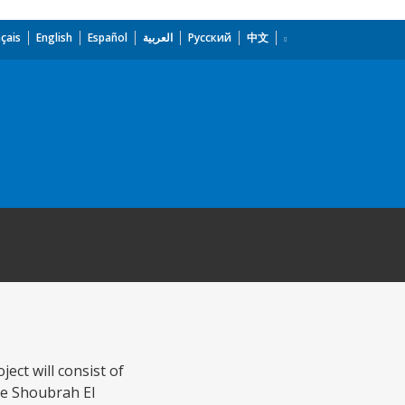
çais
English
Español
العربية
Русский
中文
ect will consist of
the Shoubrah El