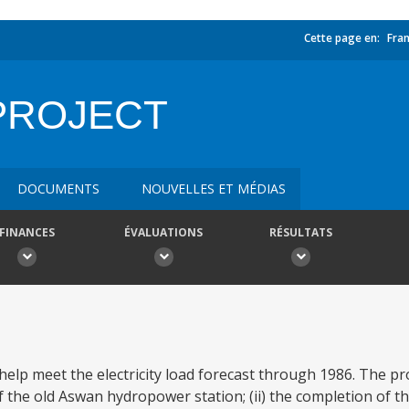
Cette page en:
Fran
PROJECT
DOCUMENTS
NOUVELLES ET MÉDIAS
FINANCES
ÉVALUATIONS
RÉSULTATS
help meet the electricity load forecast through 1986. The proj
f the old Aswan hydropower station; (ii) the completion of 