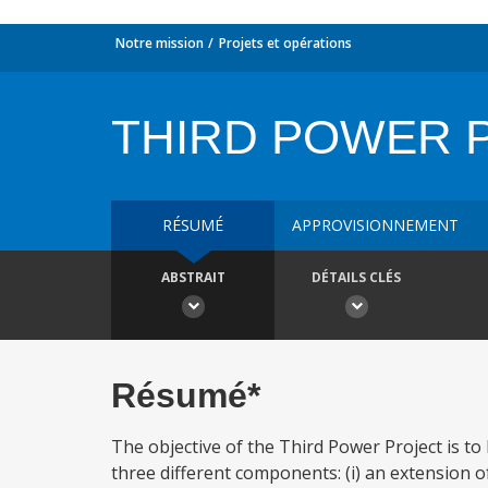
Notre mission
Projets et opérations
THIRD POWER 
RÉSUMÉ
APPROVISIONNEMENT
ABSTRAIT
DÉTAILS CLÉS
Résumé*
The objective of the Third Power Project is to 
three different components: (i) an extension o