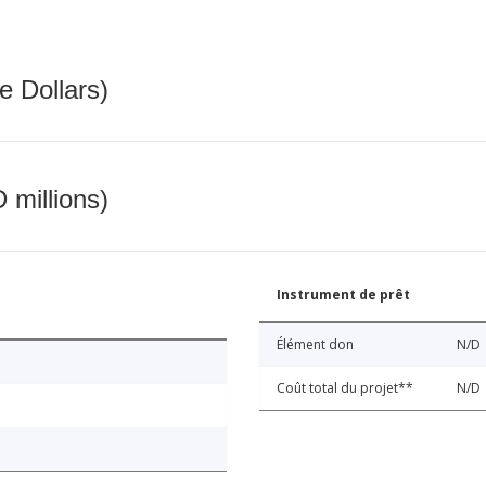
e Dollars)
 millions)
Instrument de prêt
Élément don
N/D
Coût total du projet**
N/D