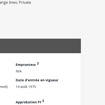
nge lines; Private
2
Emprunteur
N/A
Date d'entrée en vigueur
nseil)
14 août 1975
3
Approbation FY