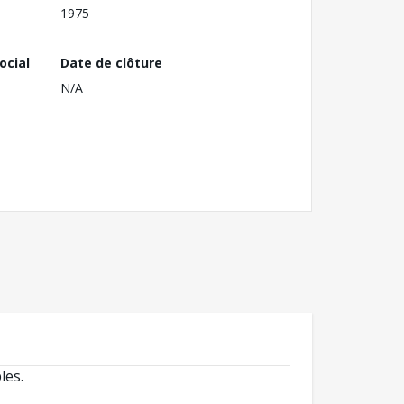
1975
ocial
Date de clôture
N/A
les.