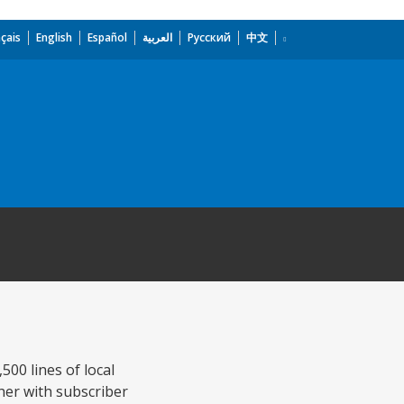
çais
English
Español
العربية
Русский
中文
500 lines of local
her with subscriber