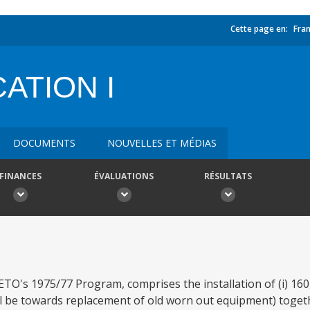
Cette page en:
Fran
ATION I
DOCUMENTS
NOUVELLES ET MÉDIAS
FINANCES
ÉVALUATIONS
RÉSULTATS
TO's 1975/77 Program, comprises the installation of (i) 160,
ll be towards replacement of old worn out equipment) toget