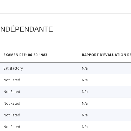
 INDÉPENDANTE
EXAMEN RFE: 06-30-1983
RAPPORT D’ÉVALUATION RÉ
Satisfactory
N/a
Not Rated
N/a
Not Rated
N/a
Not Rated
N/a
Not Rated
N/a
Not Rated
N/a