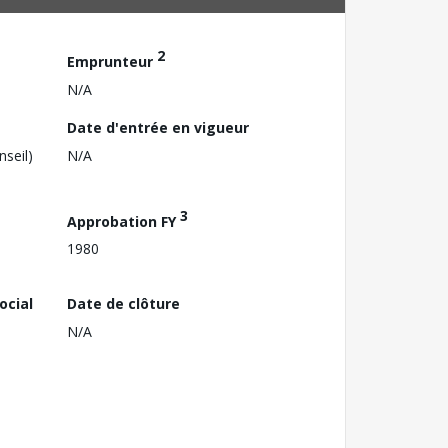
2
Emprunteur
N/A
Date d'entrée en vigueur
nseil)
N/A
3
Approbation FY
1980
ocial
Date de clôture
N/A