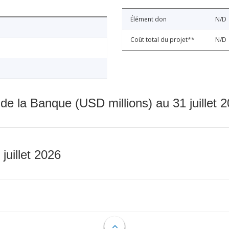
Élément don
N/D
Coût total du projet**
N/D
 de la Banque (USD millions) au 31 juillet 
 juillet 2026