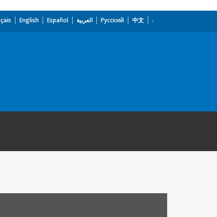
çais
English
Español
العربية
Русский
中文