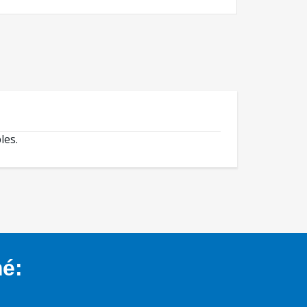
les.
mé: