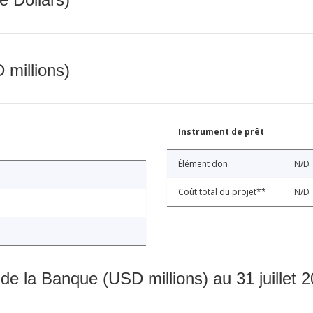
 millions)
Instrument de prêt
Élément don
N/D
Coût total du projet**
N/D
 de la Banque (USD millions) au 31 juillet 