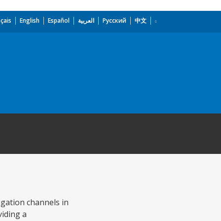
çais
English
Español
العربية
Русский
中文
igation channels in
viding a