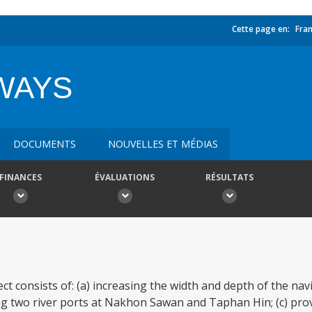
Cette page en:
Fran
WAYS
DOCUMENTS
NOUVELLES ET MÉDIAS
FINANCES
ÉVALUATIONS
RÉSULTATS
 consists of: (a) increasing the width and depth of the nav
ng two river ports at Nakhon Sawan and Taphan Hin; (c) pro