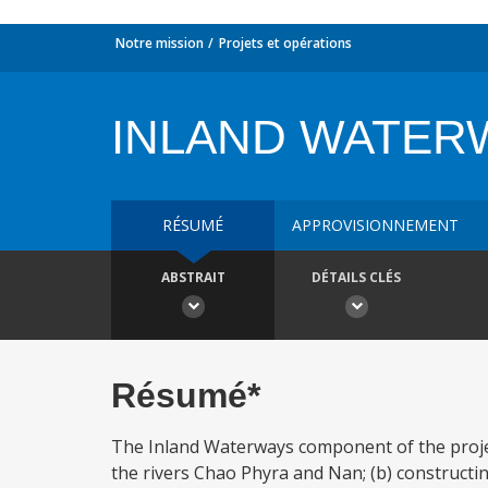
Notre mission
Projets et opérations
INLAND WATER
RÉSUMÉ
APPROVISIONNEMENT
ABSTRAIT
DÉTAILS CLÉS
Résumé*
The Inland Waterways component of the project
the rivers Chao Phyra and Nan; (b) constructi