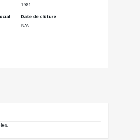
1981
ocial
Date de clôture
N/A
les.