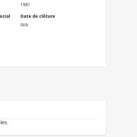
1981
ocial
Date de clôture
N/A
les.