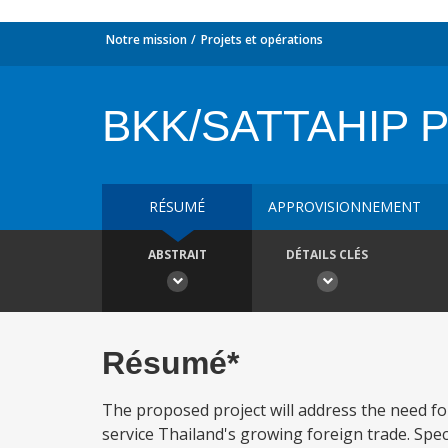
Notre mission
Projets et opérations
BKK/SATTAHIP 
RÉSUMÉ
APPROVISIONNEMENT
ABSTRAIT
DÉTAILS CLÉS
Résumé*
The proposed project will address the need fo
service Thailand's growing foreign trade. Speci