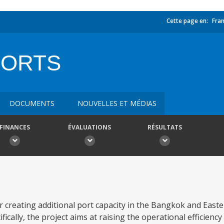
Cette page en:
Fran
PORTS
DOCUMENTS
NOUVELLES ET MÉDIAS
FINANCES
ÉVALUATIONS
RÉSULTATS
r creating additional port capacity in the Bangkok and East
fically, the project aims at raising the operational efficienc