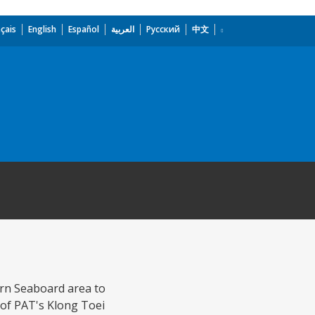
çais
English
Español
العربية
Русский
中文
ern Seaboard area to
y of PAT's Klong Toei