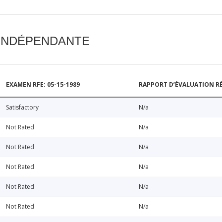
 INDÉPENDANTE
EXAMEN RFE: 05-15-1989
RAPPORT D’ÉVALUATION RÉ
Satisfactory
N/a
Not Rated
N/a
Not Rated
N/a
Not Rated
N/a
Not Rated
N/a
Not Rated
N/a