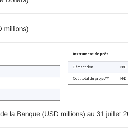
 millions)
Instrument de prêt
Élément don
N/D
Coût total du projet**
N/D
 de la Banque (USD millions) au 31 juillet 