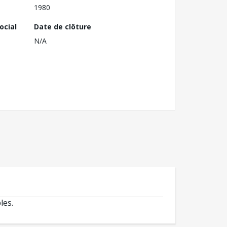
1980
ocial
Date de clôture
N/A
les.