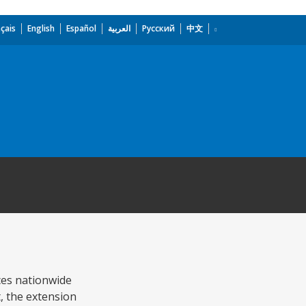
çais
English
Español
العربية
Русский
中文
ces nationwide
, the extension