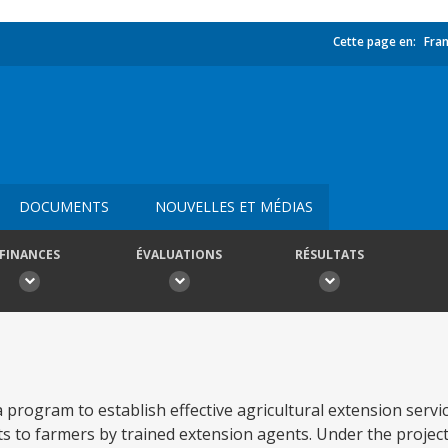
Cette page en:
Fran
DOCUMENTS
NOUVELLES ET MÉDIAS
FINANCES
ÉVALUATIONS
RÉSULTATS
 program to establish effective agricultural extension servi
ts to farmers by trained extension agents. Under the project