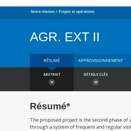
Notre mission
Projets et opérations
AGR. EXT II
RÉSUMÉ
APPROVISIONNEMENT
ABSTRAIT
DÉTAILS CLÉS
Résumé*
The proposed project is the second phase of a
through a system of frequent and regular visi