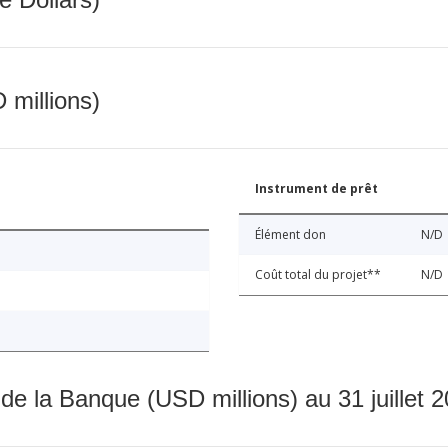
 millions)
Instrument de prêt
Élément don
N/D
Coût total du projet**
N/D
 de la Banque (USD millions) au 31 juillet 