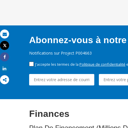
Abonnez-vous à notre 
Email
Tweet
Imprimer
Notifications sur Project P004663
Share
J'accepte les termes de la
Politique de confidentialité
e
Share
Finances
Plan De Financement (Millions D