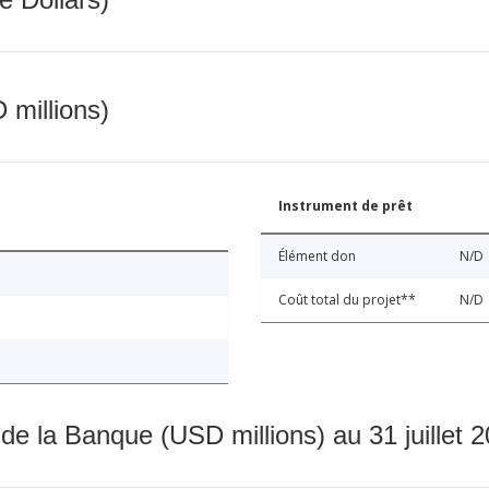
 millions)
Instrument de prêt
Élément don
N/D
Coût total du projet**
N/D
 de la Banque (USD millions) au 31 juillet 