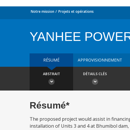
Notre mission
Projets et opérations
YANHEE POWER 
RÉSUMÉ
APPROVISIONNEMENT
ABSTRAIT
DÉTAILS CLÉS
Résumé*
The proposed project would assist in financin
installation of Units 3 and 4 at Bhumibol dam,