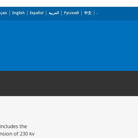
çais
English
Español
العربية
Русский
中文
includes the
ension of 230 kv