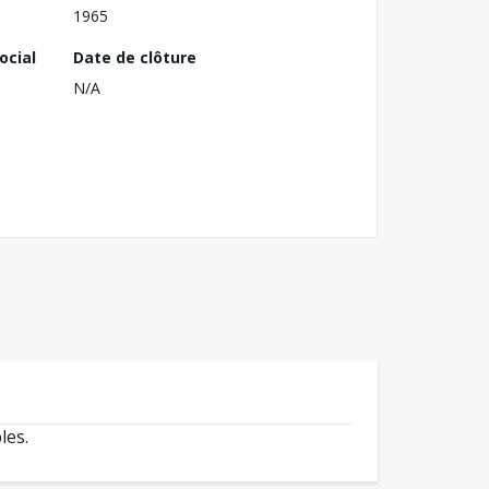
1965
ocial
Date de clôture
N/A
les.