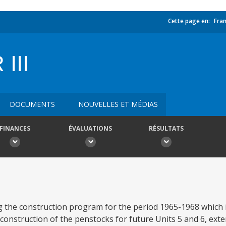
Cette page en:
Fran
III
DOCUMENTS
NOUVELLES ET MÉDIAS
FINANCES
ÉVALUATIONS
RÉSULTATS
g the construction program for the period 1965-1968 which 
 construction of the penstocks for future Units 5 and 6, ext