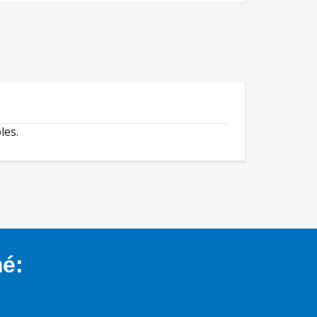
les.
mé: