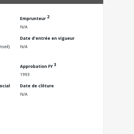
2
Emprunteur
N/A
Date d'entrée en vigueur
nseil)
N/A
3
Approbation FY
1993
ocial
Date de clôture
N/A