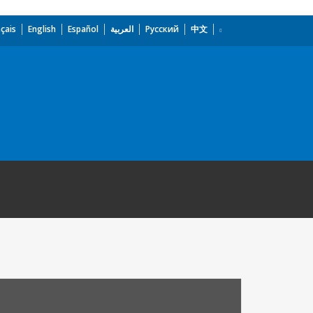
çais
English
Español
العربية
Русский
中文