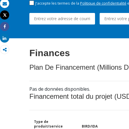
J'accepte les termes de la
Politique de confidentialité
e
Email
Tweet
Imprimer
Share
Share
Finances
Plan De Financement (Millions D
Pas de données disponibles.
Financement total du projet (USD
Type de
produit/service
BIRD/IDA