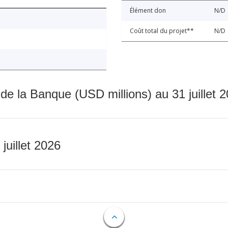
Élément don
N/D
Coût total du projet**
N/D
 de la Banque (USD millions) au 31 juillet 
 juillet 2026