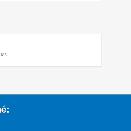
les.
mé: