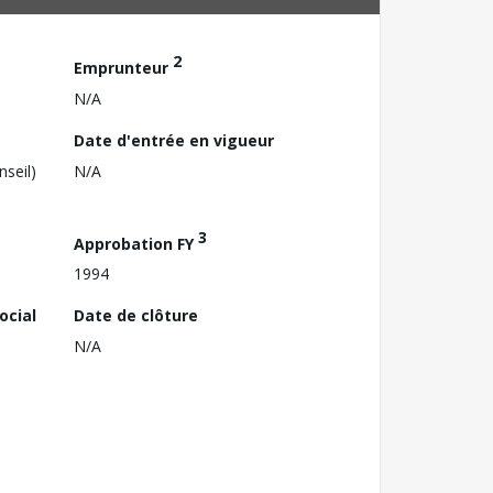
2
Emprunteur
N/A
Date d'entrée en vigueur
nseil)
N/A
3
Approbation FY
1994
ocial
Date de clôture
N/A