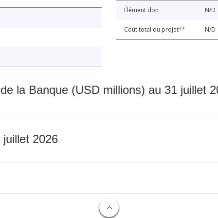
Élément don
N/D
Coût total du projet**
N/D
 de la Banque (USD millions) au 31 juillet 
 juillet 2026