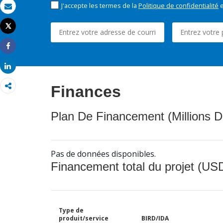
J'accepte les termes de la
Politique de confidentialité
e
Email
Tweet
Imprimer
Share
Share
Finances
Plan De Financement (Millions D
Pas de données disponibles.
Financement total du projet (USD
Type de
produit/service
BIRD/IDA