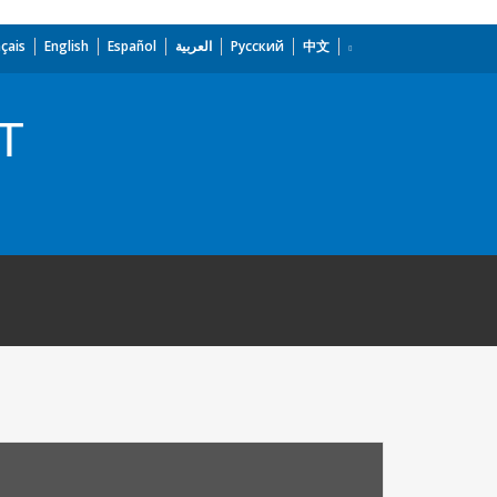
çais
English
Español
العربية
Русский
中文
T