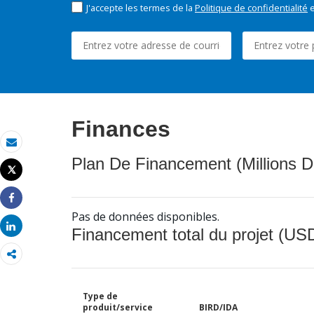
J'accepte les termes de la
Politique de confidentialité
e
Finances
Email
Plan De Financement (Millions D
Tweet
Imprimer
Share
Pas de données disponibles.
Share
Financement total du projet (USD
Type de
produit/service
BIRD/IDA