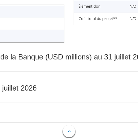
Élément don
N/D
Coût total du projet**
N/D
 de la Banque (USD millions) au 31 juillet 
 juillet 2026