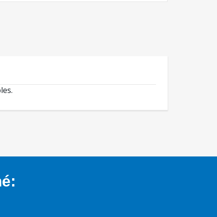
les.
mé: