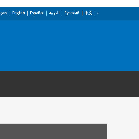
çais
English
Español
العربية
Русский
中文