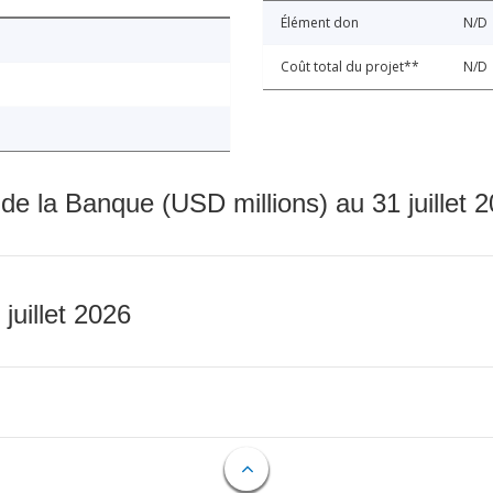
Élément don
N/D
Coût total du projet**
N/D
 de la Banque (USD millions) au 31 juillet 
 juillet 2026