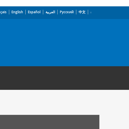
çais
English
Español
العربية
Русский
中文