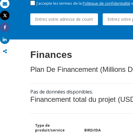
J'accepte les termes de la
Politique de confidentialité
e
Email
Tweet
Imprimer
Share
Share
Finances
Plan De Financement (Millions D
Pas de données disponibles.
Financement total du projet (USD
Type de
produit/service
BIRD/IDA