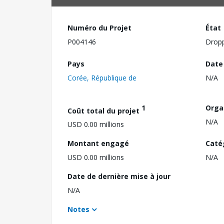
Numéro du Projet
État
P004146
Drop
Pays
Date
Corée, République de
N/A
1
Orga
Coût total du projet
N/A
USD 0.00 millions
Montant engagé
Caté
USD 0.00 millions
N/A
Date de dernière mise à jour
N/A
Notes