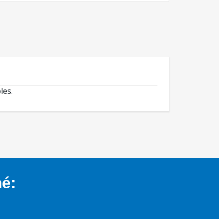
les.
mé: