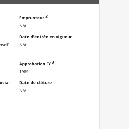
2
Emprunteur
N/A
Date d'entrée en vigueur
nseil)
N/A
3
Approbation FY
1989
ocial
Date de clôture
N/A