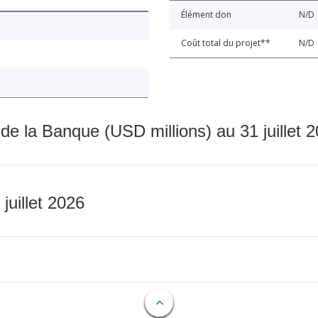
Élément don
N/D
Coût total du projet**
N/D
 de la Banque (USD millions) au 31 juillet 
 juillet 2026