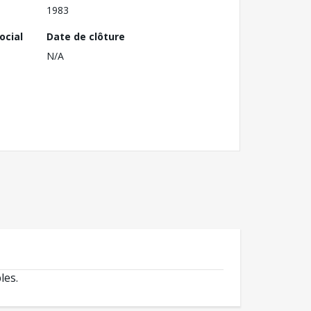
1983
ocial
Date de clôture
N/A
les.