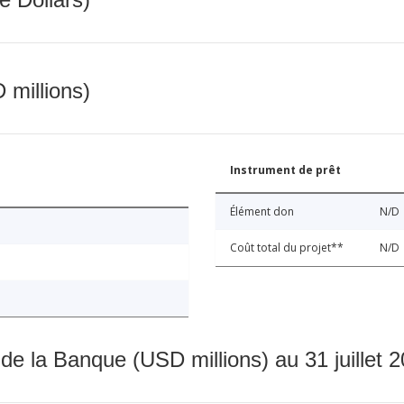
 millions)
Instrument de prêt
Élément don
N/D
Coût total du projet**
N/D
 de la Banque (USD millions) au 31 juillet 