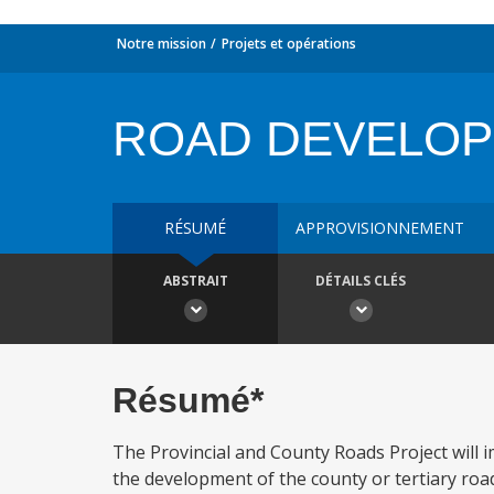
Notre mission
Projets et opérations
ROAD DEVELO
RÉSUMÉ
APPROVISIONNEMENT
ABSTRAIT
DÉTAILS CLÉS
Résumé*
The Provincial and County Roads Project will 
the development of the county or tertiary roa