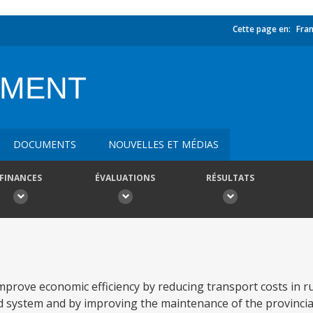
Cette page en:
Fran
PMENT
DOCUMENTS
NOUVELLES ET MÉDIAS
FINANCES
ÉVALUATIONS
RÉSULTATS
improve economic efficiency by reducing transport costs in r
d system and by improving the maintenance of the provincia