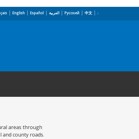
çais
English
Español
العربية
Русский
中文
ural areas through
l and county roads.