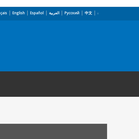
çais
English
Español
العربية
Русский
中文