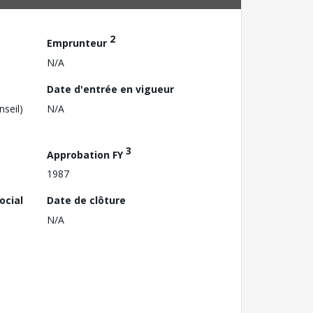
2
Emprunteur
N/A
Date d'entrée en vigueur
nseil)
N/A
3
Approbation FY
1987
ocial
Date de clôture
N/A