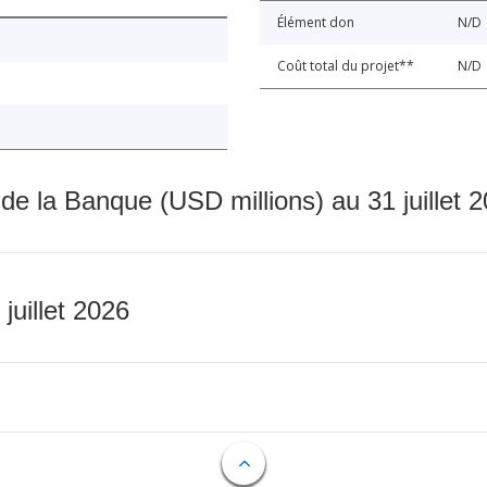
Élément don
N/D
Coût total du projet**
N/D
 de la Banque (USD millions) au 31 juillet 
 juillet 2026