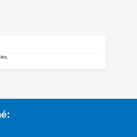
les.
mé: