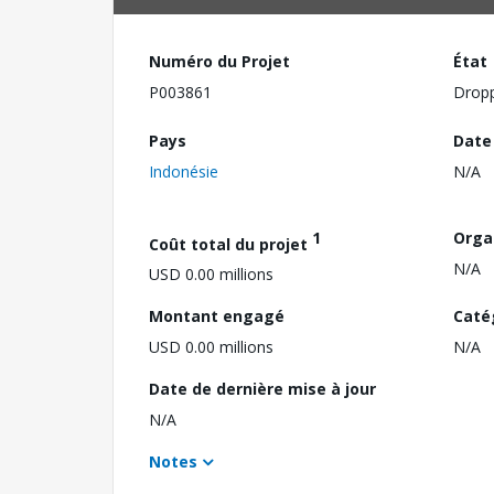
Numéro du Projet
État
P003861
Drop
Pays
Date
Indonésie
N/A
1
Orga
Coût total du projet
N/A
USD 0.00 millions
Montant engagé
Caté
USD 0.00 millions
N/A
Date de dernière mise à jour
N/A
Notes