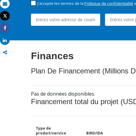
J'accepte les termes de la
Politique de confidentialité
e
Email
Tweet
Imprimer
Share
Share
Finances
Plan De Financement (Millions D
Pas de données disponibles.
Financement total du projet (USD
Type de
produit/service
BIRD/IDA