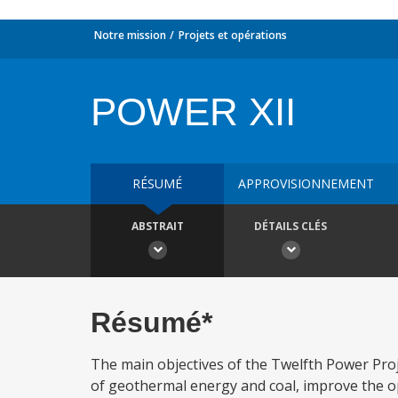
Notre mission
Projets et opérations
POWER XII
RÉSUMÉ
APPROVISIONNEMENT
ABSTRAIT
DÉTAILS CLÉS
Résumé*
The main objectives of the Twelfth Power Proje
of geothermal energy and coal, improve the op