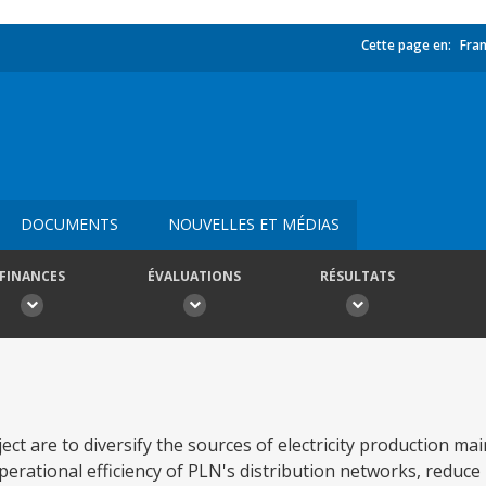
Cette page en:
Fran
DOCUMENTS
NOUVELLES ET MÉDIAS
FINANCES
ÉVALUATIONS
RÉSULTATS
ct are to diversify the sources of electricity production ma
erational efficiency of PLN's distribution networks, reduc