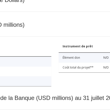
 millions)
Instrument de prêt
Élément don
N/D
Coût total du projet**
N/D
 de la Banque (USD millions) au 31 juillet 