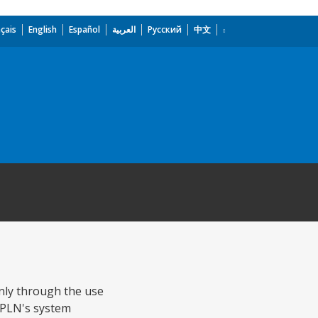
çais
English
Español
العربية
Русский
中文
inly through the use
e PLN's system