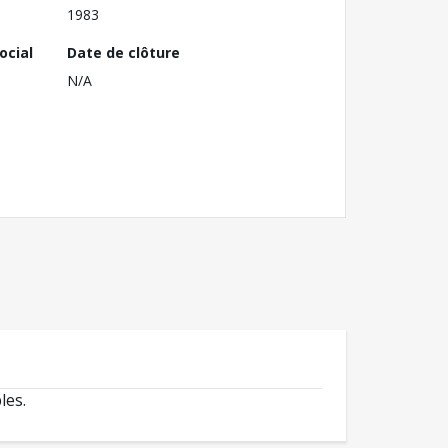
1983
ocial
Date de clôture
N/A
les.