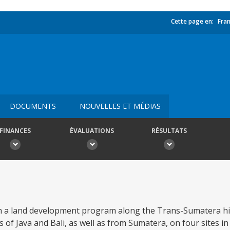
Cette page en:
Fran
DOCUMENTS
NOUVELLES ET MÉDIAS
FINANCES
ÉVALUATIONS
RÉSULTATS
ch a land development program along the Trans-Sumatera hi
of Java and Bali, as well as from Sumatera, on four sites in