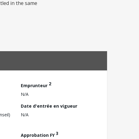
ttled in the same
2
Emprunteur
N/A
Date d'entrée en vigueur
nseil)
N/A
3
Approbation FY