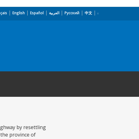
çais
English
Español
العربية
Русский
中文
ghway by resettling
 the province of