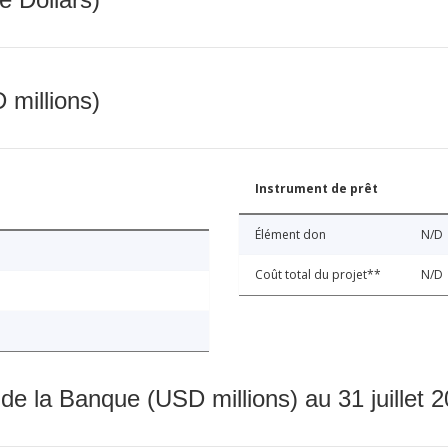
 millions)
Instrument de prêt
Élément don
N/D
Coût total du projet**
N/D
 de la Banque (USD millions) au 31 juillet 