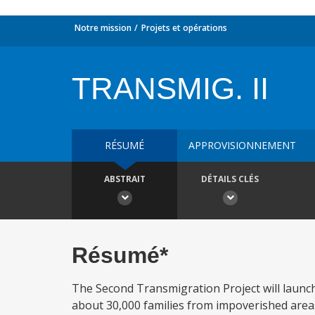
Notre mission
Projets et opérations
TRANSMIG. II
RÉSUMÉ
APPROVISIONNEMENT
ABSTRAIT
DÉTAILS CLÉS
Résumé*
The Second Transmigration Project will laun
about 30,000 families from impoverished areas 