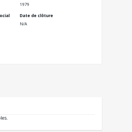
1979
ocial
Date de clôture
N/A
les.