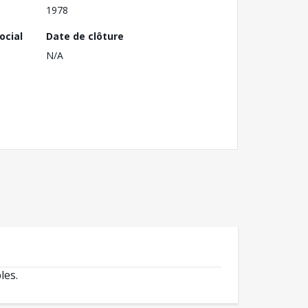
1978
ocial
Date de clôture
N/A
les.