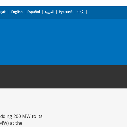
çais
English
Español
العربية
Русский
中文
 adding 200 MW to its
 MW) at the