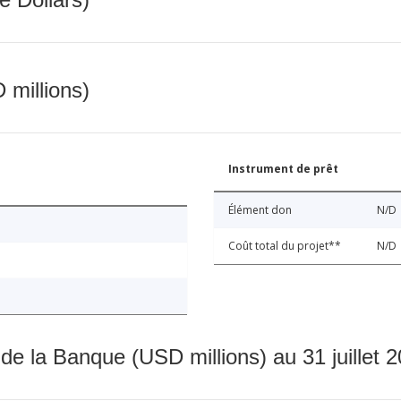
 millions)
Instrument de prêt
Élément don
N/D
Coût total du projet**
N/D
 de la Banque (USD millions) au 31 juillet 