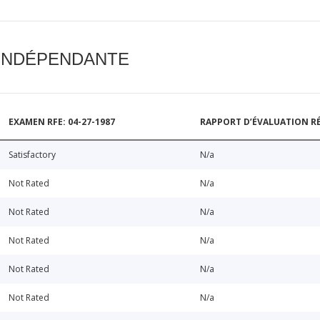
 INDÉPENDANTE
EXAMEN RFE: 04-27-1987
RAPPORT D’ÉVALUATION RÉ
Satisfactory
N/a
Not Rated
N/a
Not Rated
N/a
Not Rated
N/a
Not Rated
N/a
Not Rated
N/a