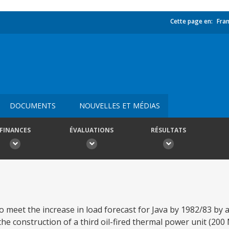
Cette page en:
Fran
DOCUMENTS
NOUVELLES ET MÉDIAS
FINANCES
ÉVALUATIONS
RÉSULTATS
to meet the increase in load forecast for Java by 1982/83 by
the construction of a third oil-fired thermal power unit (200