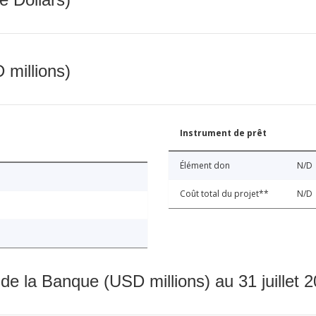
 millions)
Instrument de prêt
Élément don
N/D
Coût total du projet**
N/D
 de la Banque (USD millions) au 31 juillet 