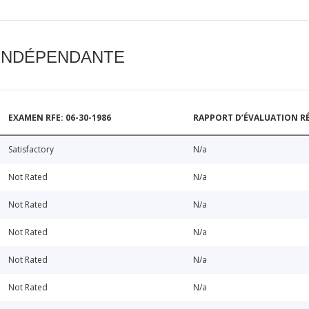
 INDÉPENDANTE
EXAMEN RFE: 06-30-1986
RAPPORT D’ÉVALUATION RÉ
Satisfactory
N/a
Not Rated
N/a
Not Rated
N/a
Not Rated
N/a
Not Rated
N/a
Not Rated
N/a