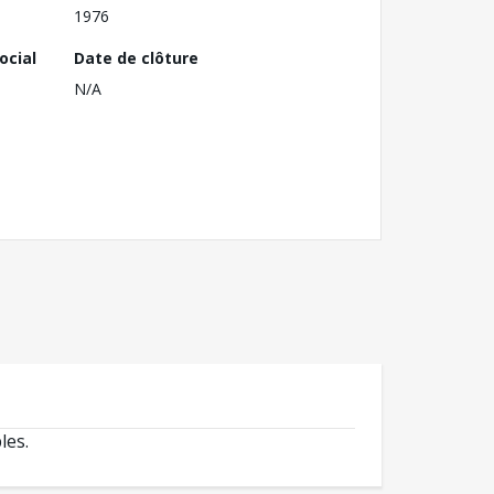
1976
ocial
Date de clôture
N/A
les.