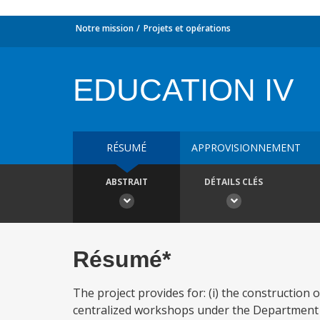
Notre mission
Projets et opérations
EDUCATION IV
RÉSUMÉ
APPROVISIONNEMENT
ABSTRAIT
DÉTAILS CLÉS
Résumé*
The project provides for: (i) the construction 
centralized workshops under the Department o