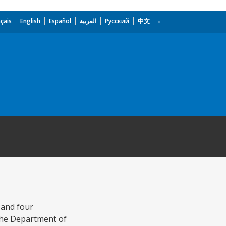
çais
English
Español
العربية
Русский
中文
s and four
the Department of