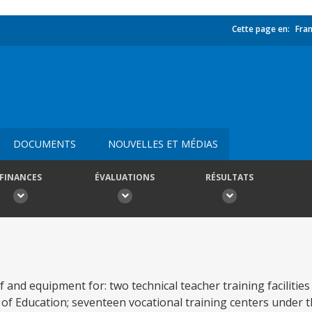
Cette page en:
Fran
DOCUMENTS
NOUVELLES ET MÉDIAS
FINANCES
ÉVALUATIONS
RÉSULTATS
of and equipment for: two technical teacher training facilitie
f Education; seventeen vocational training centers under 