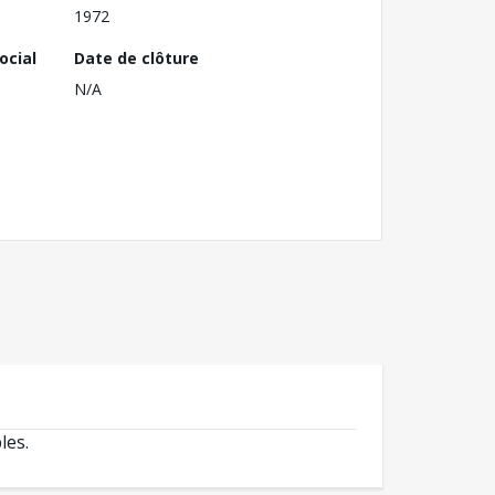
1972
ocial
Date de clôture
N/A
les.