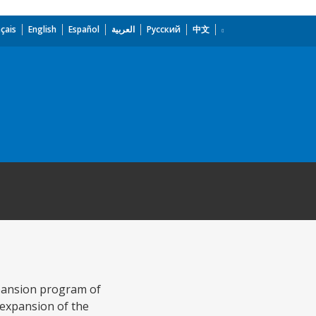
çais
English
Español
العربية
Русский
中文
xpansion program of
 expansion of the