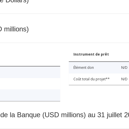
 millions)
Instrument de prêt
Élément don
N/D
Coût total du projet**
N/D
 de la Banque (USD millions) au 31 juillet 