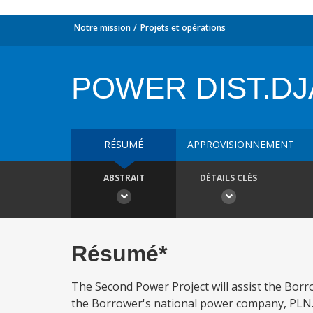
Notre mission
Projets et opérations
POWER DIST.D
RÉSUMÉ
APPROVISIONNEMENT
ABSTRAIT
DÉTAILS CLÉS
Résumé*
The Second Power Project will assist the Borr
the Borrower's national power company, PLN. T