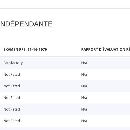
 INDÉPENDANTE
EXAMEN RFE: 11-16-1979
RAPPORT D’ÉVALUATION RÉ
Satisfactory
N/a
Not Rated
N/a
Not Rated
N/a
Not Rated
N/a
Not Rated
N/a
Not Rated
N/a