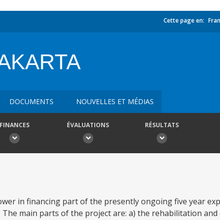
Cette page en:
Fran
JAKARTA
DOCUMENTS
NOUVELLES ET MÉDIAS
FINANCES
ÉVALUATIONS
RÉSULTATS
ower in financing part of the presently ongoing five year e
he main parts of the project are: a) the rehabilitation and