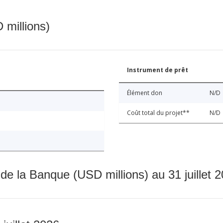
 millions)
Instrument de prêt
Élément don
N/D
Coût total du projet**
N/D
 de la Banque (USD millions) au 31 juillet 