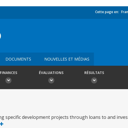
Cette page en:
Fran
O
DOCUMENTS
NOUVELLES ET MÉDIAS
FINANCES
ÉVALUATIONS
RÉSULTATS
ng specific development projects through loans to and inve