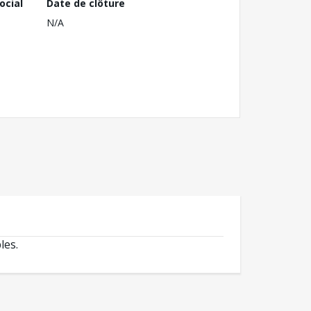
ocial
Date de clôture
N/A
les.