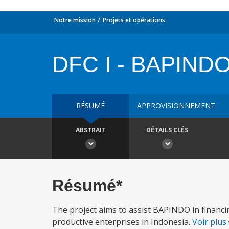
Notre mission
Projets et opérations
DFC I - BAPIND
RÉSUMÉ
APPROVISIONNEMENT
ABSTRAIT
DÉTAILS CLÉS
Résumé*
The project aims to assist BAPINDO in financi
productive enterprises in Indonesia.
Voir plus