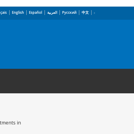
çais
English
Español
العربية
Русский
中文
stments in