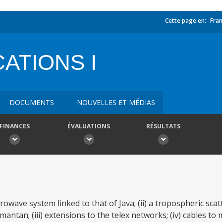
Cette page en:
Fran
ATIONS I
DOCUMENTS
NOUVELLES ET MÉDIAS
FINANCES
ÉVALUATIONS
RÉSULTATS
crowave system linked to that of Java; (ii) a tropospheric sc
antan; (iii) extensions to the telex networks; (iv) cables to 