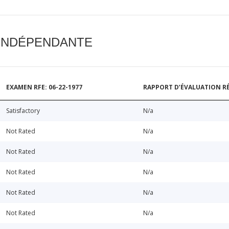
 INDÉPENDANTE
EXAMEN RFE: 06-22-1977
RAPPORT D’ÉVALUATION RÉ
Satisfactory
N/a
Not Rated
N/a
Not Rated
N/a
Not Rated
N/a
Not Rated
N/a
Not Rated
N/a