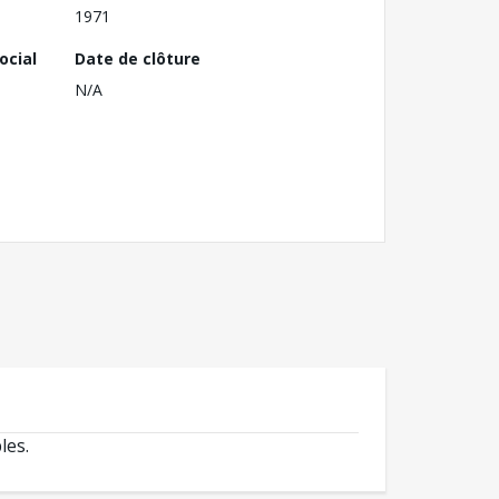
1971
ocial
Date de clôture
N/A
les.