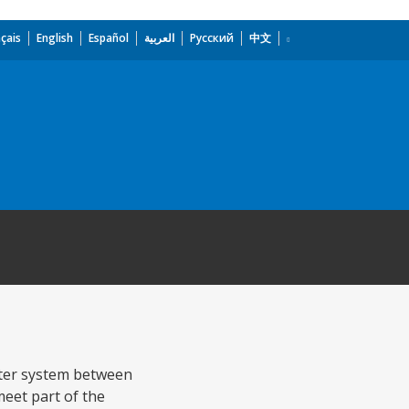
çais
English
Español
العربية
Русский
中文
atter system between
meet part of the