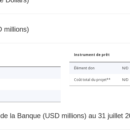
 millions)
Instrument de prêt
Élément don
N/D
Coût total du projet**
N/D
 de la Banque (USD millions) au 31 juillet 